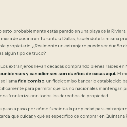
o esto, probablemente estás parado en una playa de la Riviera
 mesa de cocina en Toronto o Dallas, haciéndote la misma pr
ble propietario. ¿Realmente un extranjero puede ser dueño d
es algún tipo de truco?
. Los extranjeros llevan décadas comprando bienes raíces en
dounidenses y canadienses son dueños de casas aquí.
El m
 se llama
fideicomiso
, un fideicomiso bancario establecido baj
íficamente para permitir que los no nacionales mantengan 
zona fronteriza con todos los derechos de propiedad.
eva paso a paso por cómo funciona la propiedad para extranjer
tarda, qué cuidar, y qué es específico de comprar en Quintana R