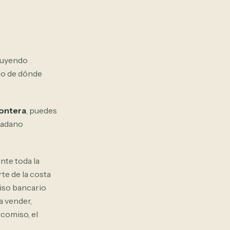
cluyendo
do de dónde
rontera
, puedes
udadano
nte toda la
rte de la costa
miso bancario
a vender,
icomiso, el