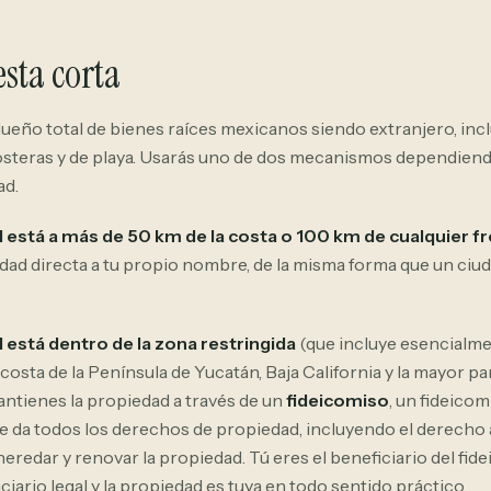
sta corta
dueño total de bienes raíces mexicanos siendo extranjero, in
steras y de playa. Usarás uno de dos mecanismos dependien
ad.
d está a más de 50 km de la costa o 100 km de cualquier f
ridad directa a tu propio nombre, de la misma forma que un ci
d está dentro de la zona restringida
(que incluye esencialme
 costa de la Península de Yucatán, Baja California y la mayor pa
mantienes la propiedad a través de un
fideicomiso
, un fideico
e da todos los derechos de propiedad, incluyendo el derecho 
 heredar y renovar la propiedad. Tú eres el beneficiario del fide
ciario legal y la propiedad es tuya en todo sentido práctico.