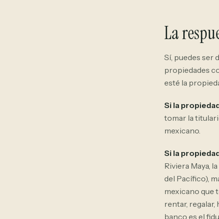
La respue
Sí, puedes ser 
propiedades co
esté la propied
Si la propieda
tomar la titula
mexicano.
Si la propieda
Riviera Maya, la
del Pacífico), 
mexicano que t
rentar, regalar,
banco es el fidu