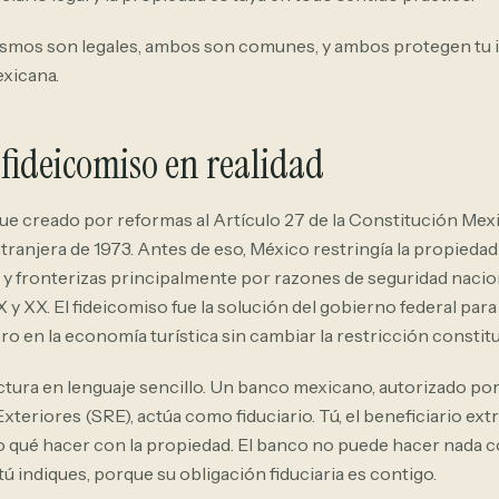
os son legales, ambos son comunes, y ambos protegen tu i
exicana.
 fideicomiso en realidad
fue creado por reformas al Artículo 27 de la Constitución Mexi
tranjera de 1973. Antes de eso, México restringía la propiedad
 y fronterizas principalmente por razones de seguridad nacio
X y XX. El fideicomiso fue la solución del gobierno federal para
ero en la economía turística sin cambiar la restricción constit
uctura en lenguaje sencillo. Un banco mexicano, autorizado por
xteriores (SRE), actúa como fiduciario. Tú, el beneficiario extr
o qué hacer con la propiedad. El banco no puede hacer nada c
tú indiques, porque su obligación fiduciaria es contigo.