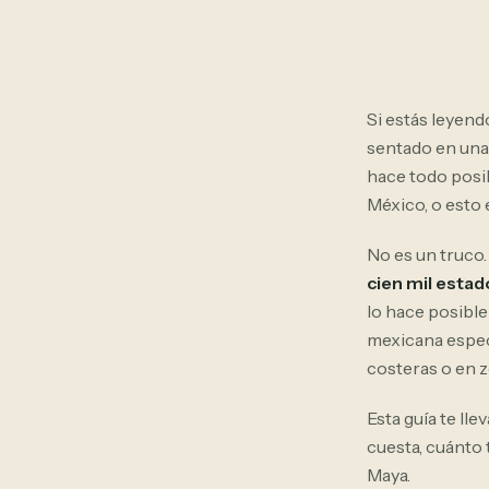
Si estás leyend
sentado en una
hace todo posi
México, o esto 
No es un truco
cien mil esta
lo hace posible
mexicana espec
costeras o en 
Esta guía te ll
cuesta, cuánto 
Maya.