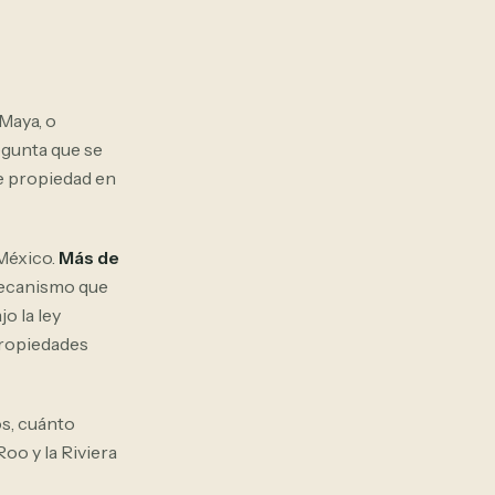
 Maya, o
egunta que se
e propiedad en
 México.
Más de
ecanismo que
o la ley
propiedades
os, cuánto
oo y la Riviera